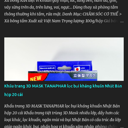
Xà bông ASA diệt vi khuẩn gây mụn, lác, lang ben, nấm da, ghẻ,
vảy sừng trên da, trên lưng, vai, ngực… Dùng thay xà phòng tắm
thông thường khi tắm, rửa mặt. Danh Mục: CHĂM SÓC CƠ THỂ >
Xà bông tắm Xuất xứ: Việt Nam Trọng lượng: 100g/hộp Giá bán: 35
000 đ Xà bông Asa hỗ trợ diệt khuẩn gây mụn, nấm, lác và các
bệnh ngoài da Xà bông ASA diệt vi khuẩn gây mụn, lác, lang ben,
nấm da, ghẻ, vảy sừng trên da, trên lưng, vai, ngực… Dùng thay xà
bông tắm thông thường khi tắm, rửa mặt. Chà xoa lên bề mặt da
vùng có biểu hiện mụn, nấm, vảy gàu… trên da. Giữ nguyên xà
phòng trên da, sau 5-10 phút tắm hoặc rửa lại bằng nước sạch, có
thể sử dụng hàng ngày thay cho xà phòng tắm thông thường.
Công dụng: Xà phòng ASA với hai hoạt chất chính Acid Salicylic và
Sulfur có tác dụng giúp làm sạch vi khuẩn phổ rộng (gram - lẫn
Khẩu trang 3D MASK TANAPHAR lọc bụi kháng khuẩn Nhật Bản
gram +), một trong những tác nhân gây mụn trên da. Ngoài ra Acid
hộp 20 cái
Salicylic còn có tính chất làm mềm da, giúp loại bỏ d...
Khẩu trang 3D MASK TANAPHAR lọc bụi kháng khuẩn Nhật Bản
hộp 20 cái Khẩu trang tiệt trùng 3D Mask nhiều lớp, dầy hơn các
loại khác, lọc khuẩn, ngăn mùi và bụi Nhật Bản có cấu trúc đa lớp
giúp ngăn khói, bụi, phấn hoa vi khuẩn xâm nhập, phòng chống