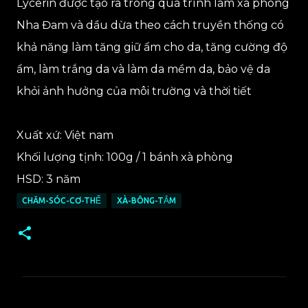
Lycerin được tạo ra trong quá trình làm xà phòng
Nha Đam và dầu dừa theo cách truyền thống có
khả năng làm tăng giữ ẩm cho da, tăng cường độ
ẩm, làm trắng da và làm da mềm da, bảo vệ da
khỏi ảnh hưởng của môi trường và thời tiết
Xuất xứ: Việt nam
Khối lượng tịnh: 100g / 1 bánh xà phòng
HSD: 3 năm
CHĂM-SÓC-CƠ-THỂ
XÀ-BÔNG-TẮM
N