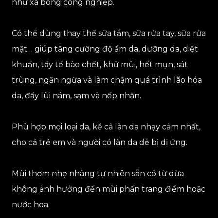
như xà bông công nghiệp.
Có thể dùng thay thế sữa tắm, sữa rửa tay, sữa rửa
mặt… giúp tăng cường độ ẩm da, dưỡng da, diệt
khuẩn, tẩy tế bào chết, khử mùi, hết mụn, sát
trùng, ngăn ngừa và làm chậm quá trình lão hóa
da, đẩy lùi nám, sạm và nếp nhăn.
Phù hợp mọi loại da, kể cả làn da nhạy cảm nhất,
cho cả trẻ em và người có làn da dễ bị dị ứng.
Mùi thơm nhẹ nhàng tự nhiên sẵn có từ dừa
không ảnh hưởng đến mùi phấn trang điểm hoặc
nước hoa.