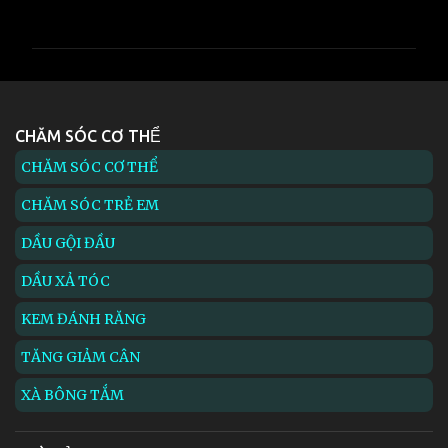
h
ậ
n
x
é
CHĂM SÓC CƠ THỂ
t
CHĂM SÓC CƠ THỂ
CHĂM SÓC TRẺ EM
DẦU GỘI ĐẦU
DẦU XẢ TÓC
KEM ĐÁNH RĂNG
TĂNG GIẢM CÂN
XÀ BÔNG TẮM