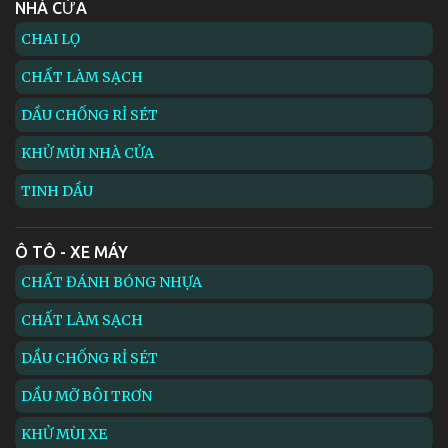
NHÀ CỬA
CHAI LỌ
CHẤT LÀM SẠCH
DẦU CHỐNG RỈ SÉT
KHỬ MÙI NHÀ CỬA
TINH DẦU
Ô TÔ - XE MÁY
CHẤT ĐÁNH BÓNG NHỰA
CHẤT LÀM SẠCH
DẦU CHỐNG RỈ SÉT
DẦU MỠ BÔI TRƠN
KHỬ MÙI XE